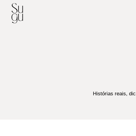
Skip
to
content
Histórias reais, d